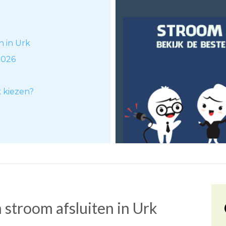
n in Urk
2026
k kiezen?
stroom afsluiten in Urk