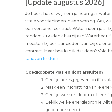
[Update augustus 2026]
Je hoort het dikwijls om je heen: gas, wate
vitale voorzieningen in een woning. Gas, wat
één verzamel contract. Water neem je af b
rondom Urk (denk hierbij aan Waterbedrijf 
meesten bij één aanbieder. Dankzij de ener
contract. Maar hoe kan ik dat doen? Volg h
tarieven Enduris
).
Goedkoopste gas en licht afsluiten?
Geef je adresgegevens in (Flevol
Maak een inschatting van je ene
Geef je wensen door m.b.t. een 1 jar
Bekijk welke energiebron je wilt (
gecompenseerd).