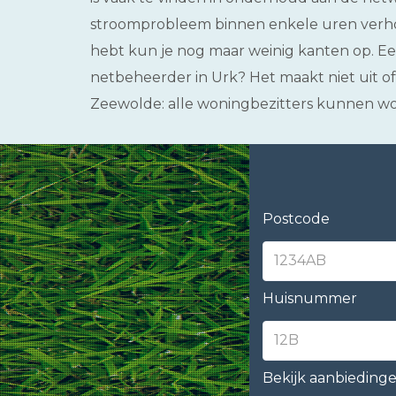
stroomprobleem binnen enkele uren verho
hebt kun je nog maar weinig kanten op. Een
netbeheerder in Urk? Het maakt niet uit of 
Zeewolde: alle woningbezitters kunnen wo
Postcode
Huisnummer
Bekijk aanbieding