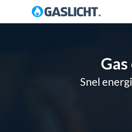
Skip
to
content
Gas 
Snel energ