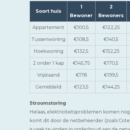
1
2
Soort huis
Bewoner
Bewoners
Appartement
€100,5
€122,25
Tussenwoning
€108,5
€140,5
Hoekwoning
€132,5
€152,25
2 onder 1 kap
€145,75
€170,5
Vrijstaand
€178
€199,5
Gemiddeld
€123,5
€144,25
Stroomstoring
Helaas, elektriciteitsproblemen komen nog
komt dit door de netbeheerder (zoals Cot
is vaak te vinden in onderhoud aan de netw