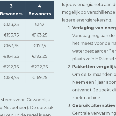
Is jouw energienota aan 
3
4
mogelijk op verschillende w
Bewoners
Bewoners
lagere energierekening.
€133,25
€142
Verlaging van ener
€153,75
€163,25
Vandaag nog aan de s
het meest voor de h
€167,75
€177,5
waterbespaarder ” en
€184,25
€192,25
plaats zo’n HR-ketel 
Pakketten vergelij
€212,75
€222,25
Om de 12 maanden ove
€159,75
€169,25
Neem een 1 jaar abo
ontvangt. Je zoekt 
zoekmachine.
 steeds voor. Gewoonlijk
Gebruik alternatiev
eq Netbeheer). De oorzaak
Centrale verwarming 
erken. In de regel is een