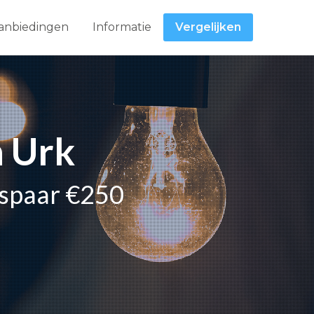
anbiedingen
Informatie
Vergelijken
n Urk
espaar €250