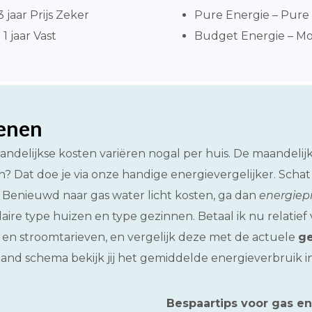
jaar Prijs Zeker
Pure Energie – Pure 
1 jaar Vast
Budget Energie – Mo
kenen
aandelijkse kosten variëren nogal per huis. De maandelij
n? Dat doe je via onze handige energievergelijker. Scha
a. Benieuwd naar gas water licht kosten, ga dan
energiepr
laire type huizen en type gezinnen. Betaal ik nu relati
 en stroomtarieven, en vergelijk deze met de actuele
ge
taand schema bekijk jij het gemiddelde energieverbruik in
Bespaartips voor gas e