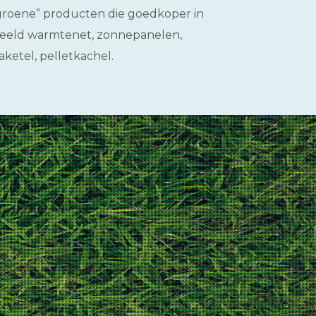
 “groene” producten die goedkoper in
rbeeld warmtenet, zonnepanelen,
aketel, pelletkachel.