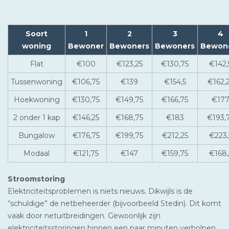
Soort
1
2
3
4
woning
Bewoner
Bewoners
Bewoners
Bewon
Flat
€100
€123,25
€130,75
€142,
Tussenwoning
€106,75
€139
€154,5
€162,
Hoekwoning
€130,75
€149,75
€166,75
€17
2 onder 1 kap
€146,25
€168,75
€183
€193,
Bungalow
€176,75
€199,75
€212,25
€223,
Modaal
€121,75
€147
€159,75
€168,
Stroomstoring
Elektriciteitsproblemen is niets nieuws. Dikwijls is de
“schuldige” de netbeheerder (bijvoorbeeld Stedin). Dit komt
vaak door netuitbreidingen. Gewoonlijk zijn
elektriciteitsstoringen binnen een paar minuten verholpen.