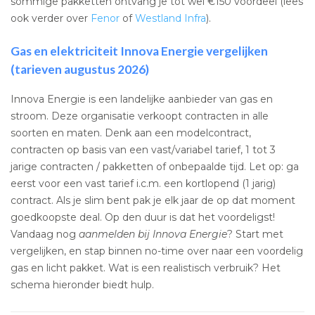
sommige pakketten ontvang je tot wel €150 voordeel (lees
ook verder over
Fenor
of
Westland Infra
).
Gas en elektriciteit Innova Energie vergelijken
(tarieven augustus 2026)
Innova Energie is een landelijke aanbieder van gas en
stroom. Deze organisatie verkoopt contracten in alle
soorten en maten. Denk aan een modelcontract,
contracten op basis van een vast/variabel tarief, 1 tot 3
jarige contracten / pakketten of onbepaalde tijd. Let op: ga
eerst voor een vast tarief i.c.m. een kortlopend (1 jarig)
contract. Als je slim bent pak je elk jaar de op dat moment
goedkoopste deal. Op den duur is dat het voordeligst!
Vandaag nog
aanmelden bij Innova Energie
? Start met
vergelijken, en stap binnen no-time over naar een voordelig
gas en licht pakket. Wat is een realistisch verbruik? Het
schema hieronder biedt hulp.