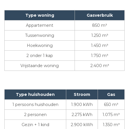
Type woning
Gasverbruik
Appartement
850 m³
Tussenwoning
1.250 m³
Hoekwoning
1.450 m³
2 onder 1 kap
1.750 m³
Vrijstaande woning
2.400 m³
Type huishouden
Stroom
Gas
1 persoons huishouden
1.900 kWh
650 m³
2 personen
2.275 kWh
1.075 m³
Gezin + 1 kind
2.900 kWh
1.350 m³