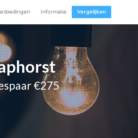
anbiedingen
Informatie
Vergelijken
taphorst
bespaar €275