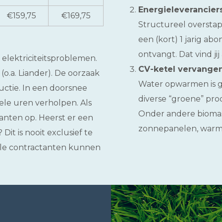
Energieleverancier
€159,75
€169,75
Structureel overstap
een (kort) 1 jarig a
ontvangt. Dat vind jij
elektriciteitsproblemen.
CV-ketel vervangen
o.a. Liander). De oorzaak
Water opwarmen is g
uctie. In een doorsnee
diverse “groene” pro
ele uren verholpen. Als
Onder andere biomass
anten op. Heerst er een
zonnepanelen, warm
Dit is nooit exclusief te
alle contractanten kunnen