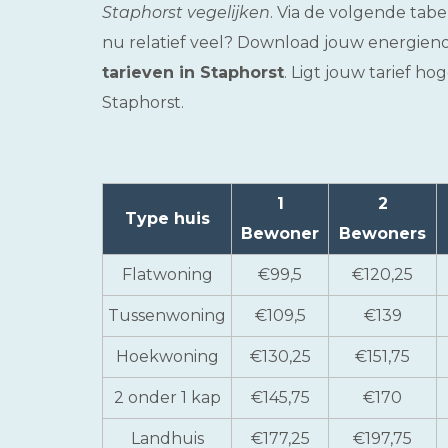
Staphorst vegelijken
. Via de volgende tabe
nu relatief veel? Download jouw energieno
tarieven in Staphorst
. Ligt jouw tarief h
Staphorst.
1
2
Type huis
Bewoner
Bewoners
Flatwoning
€99,5
€120,25
Tussenwoning
€109,5
€139
Hoekwoning
€130,25
€151,75
2 onder 1 kap
€145,75
€170
Landhuis
€177,25
€197,75