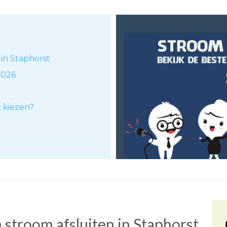
 in Staphorst
2026
k kiezen?
stroom afsluiten in Staphorst