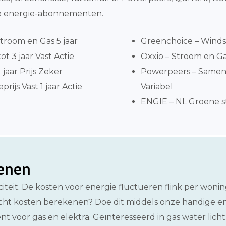
eve energie-abonnementen.
troom en Gas 5 jaar
Greenchoice – Windst
ot 3 jaar Vast Actie
Oxxio – Stroom en G
jaar Prijs Zeker
Powerpeers – Same
ijs Vast 1 jaar Actie
Variabel
ENGIE – NL Groene st
kenen
teit. De kosten voor energie fluctueren flink per woning
cht kosten berekenen? Doe dit middels onze handige ene
bent voor gas en elektra. Geïnteresseerd in gas water lic