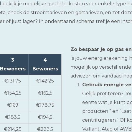
l bekijk je mogelijke gas-licht kosten voor enkele type 
ta, check de stroomtarieven en gastarieven, en zet dez
oger of juist lager? In onderstaand schema tref je een ins
Zo bespaar je op gas e
Is jouw energierekening 
3
4
mogelijk op verschillende 
Bewoners
Bewoners
adviezen om vandaag nog
€131,75
€142,25
Gebruik energie ve
€154,25
€162,5
Gelijk profiteren? J
eerste wat je kunt do
€169
€178,75
producten ” en “Laa
€183,5
€194,5
centrifugeren.” Of ko
Vaillant, Atag of AWB
€214,25
€222,5