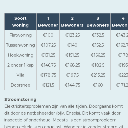
Soort
1
2
3
4
woning
Bewoner
Bewoners
Bewoners
Bewon
Flatwoning
€100
€123,25
€132,5
€143,
Tussenwoning
€107,25
€140
€152,5
€162,
Hoekwoning
€131,25
€151,25
€166,25
€17
2 onder 1 kap
€146,75
€168,25
€182,5
€193
Villa
€178,75
€197,5
€213,25
€22
Doorsnee
€121,5
€144,75
€160
€171,
Stroomstoring
Elektriciteitsproblemen zijn van alle tijden. Doorgaans komt
dit door de netbeheerder (bijv. Enexis). Dit komt vaak door
inspectie of onderhoud. Meestal is een stroomprobleem
binnen enkele uren opgelost. Wanneer je zonder stroom zit