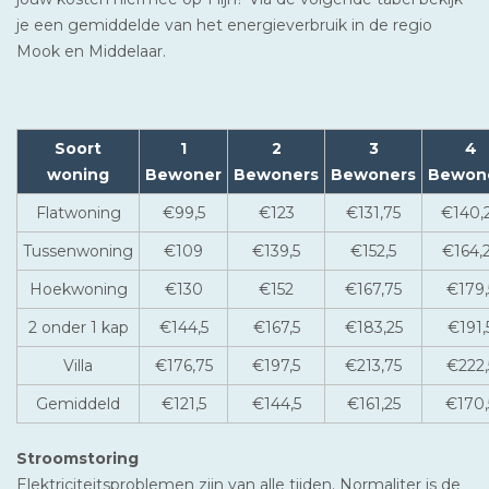
je een gemiddelde van het energieverbruik in de regio
Mook en Middelaar.
Soort
1
2
3
4
woning
Bewoner
Bewoners
Bewoners
Bewon
Flatwoning
€99,5
€123
€131,75
€140,
Tussenwoning
€109
€139,5
€152,5
€164,
Hoekwoning
€130
€152
€167,75
€179,
2 onder 1 kap
€144,5
€167,5
€183,25
€191,
Villa
€176,75
€197,5
€213,75
€222,
Gemiddeld
€121,5
€144,5
€161,25
€170,
Stroomstoring
Elektriciteitsproblemen zijn van alle tijden. Normaliter is de