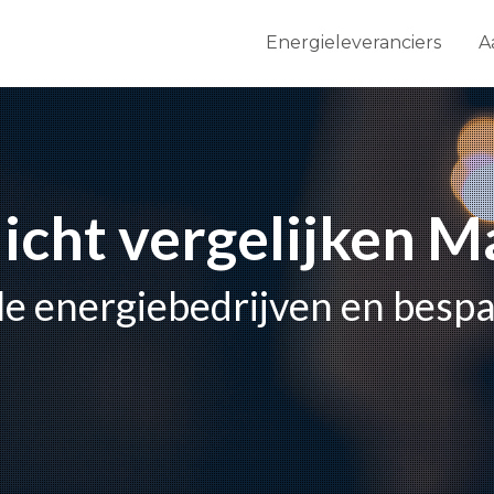
Energieleveranciers
A
licht vergelijken 
lle energiebedrijven en besp