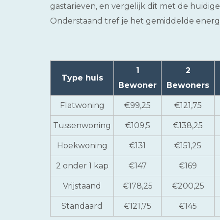
gastarieven, en vergelijk dit met de huidig
Onderstaand tref je het gemiddelde energi
1
2
Type huis
Bewoner
Bewoners
Flatwoning
€99,25
€121,75
Tussenwoning
€109,5
€138,25
Hoekwoning
€131
€151,25
2 onder 1 kap
€147
€169
Vrijstaand
€178,25
€200,25
Standaard
€121,75
€145