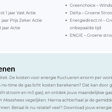
Greenchoice – Windst
ot 1 jaar Vast Actie
Delta – Groene Stroom
jaar Prijs Zeker Actie
Energiedirect.nl – 
 jaar Actie
onbepaalde tijd
ENGIE – Groene stroo
kenen
citeit. De kosten voor energie fluctueren enorm per wo
n no-time de gas licht kosten berekenen? Dat kan door
kWh stroom en m3 gas), en ontdek jouw maandelijkse gas
en Maashees vegelijken
. Hierna achterhaal je de gemidd
nen. Betaal ik nu relatief veel? Download jouw energi