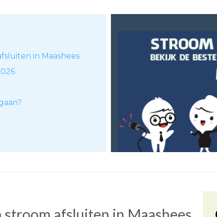
afsluiten in Maashees
2026
 gaan?
)
 stroom afsluiten in Maashees