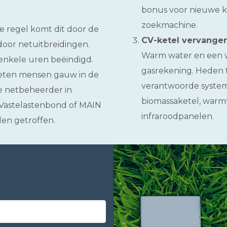
bonus voor nieuwe kla
zoekmachine.
de regel komt dit door de
CV-ketel vervangen
door netuitbreidingen.
Warm water en een w
enkele uren beëindigd.
gasrekening. Heden t
ieten mensen gauw in de
verantwoorde systeme
 de netbeheerder in
biomassaketel, war
 Vastelastenbond of MAIN
infraroodpanelen.
en getroffen.