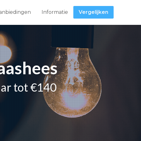
anbiedingen
Informatie
Vergelijken
Maashees
aar tot €140