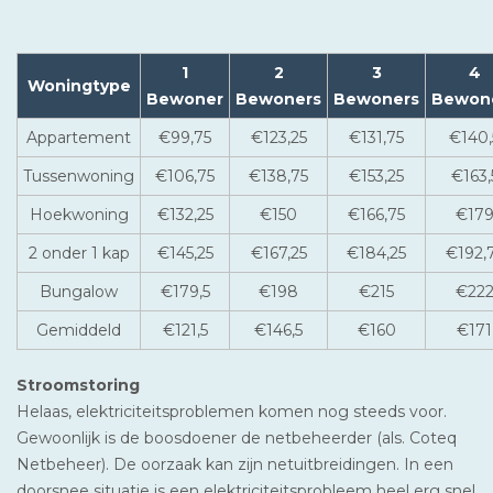
1
2
3
4
Woningtype
Bewoner
Bewoners
Bewoners
Bewon
Appartement
€99,75
€123,25
€131,75
€140,
Tussenwoning
€106,75
€138,75
€153,25
€163,
Hoekwoning
€132,25
€150
€166,75
€17
2 onder 1 kap
€145,25
€167,25
€184,25
€192,
Bungalow
€179,5
€198
€215
€22
Gemiddeld
€121,5
€146,5
€160
€171
Stroomstoring
Helaas, elektriciteitsproblemen komen nog steeds voor.
Gewoonlijk is de boosdoener de netbeheerder (als. Coteq
Netbeheer). De oorzaak kan zijn netuitbreidingen. In een
doorsnee situatie is een elektriciteitsprobleem heel erg snel