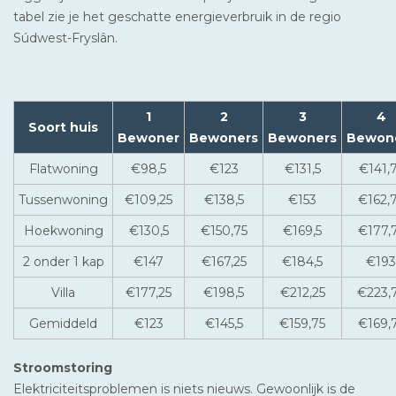
tabel zie je het geschatte energieverbruik in de regio
Súdwest-Fryslân.
1
2
3
4
Soort huis
Bewoner
Bewoners
Bewoners
Bewon
Flatwoning
€98,5
€123
€131,5
€141,
Tussenwoning
€109,25
€138,5
€153
€162,
Hoekwoning
€130,5
€150,75
€169,5
€177,
2 onder 1 kap
€147
€167,25
€184,5
€193
Villa
€177,25
€198,5
€212,25
€223,
Gemiddeld
€123
€145,5
€159,75
€169,
Stroomstoring
Elektriciteitsproblemen is niets nieuws. Gewoonlijk is de