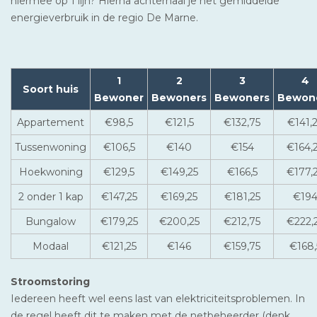
hiermee op 1 lijn? Hierna achterhaal je het gemiddelde
energieverbruik in de regio De Marne.
1
2
3
4
Soort huis
Bewoner
Bewoners
Bewoners
Bewon
Appartement
€98,5
€121,5
€132,75
€141,
Tussenwoning
€106,5
€140
€154
€164,
Hoekwoning
€129,5
€149,25
€166,5
€177,
2 onder 1 kap
€147,25
€169,25
€181,25
€19
Bungalow
€179,25
€200,25
€212,75
€222,
Modaal
€121,25
€146
€159,75
€168,
Stroomstoring
Iedereen heeft wel eens last van elektriciteitsproblemen. In
de regel heeft dit te maken met de netbeheerder (denk