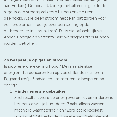
aan Enduris). De oorzaak kan zijn netuitbreidingen. In de
regel is een stroomprobleem binnen enkele uren
beëindigd. Als je geen stroom hebt kan dat zorgen voor
veel problemen. Lees je over een storing bij de
netbeheerder in Hornhuizen? Dit is niet afhankelijk van
Anode Energie en Vattenfall: alle woningbezitters kunnen
worden getroffen.
Zo bespaar je op gas en stroom
Is jouw energierekening hoog? De maandelijkse
energienota reduceren kan op verschillende manieren.
Bijgaand tref je 3 adviezen om meteen te besparen op
energie.
Minder energie gebruiken
Snel resultaat zien? Je energieverbruik verminderen is
het eerste wat je kunt doen. Zoals “alleen wassen
met volle wasmachine ” en “Zorg dat je koelkast
goed sluit.” Of bestel de HR-ketel van Nefit, Vaillant,