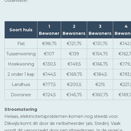
Oudewater.
1
2
3
4
Soort huis
Bewoner
Bewoners
Bewoners
Bewon
Flat
€98,75
€121,75
€131,75
€142,
Tussenwoning
€107
€139
€154,75
€162,
Hoekwoning
€130,5
€149,5
€166,75
€179,
2 onder 1 kap
€144,5
€169,75
€184,5
€193,
Landhuis
€177,5
€200,5
€215
€221,
Doorsnee
€124,5
€145,75
€160,75
€169,
Stroomstoring
Helaas, elektriciteitsproblemen komen nog steeds voor.
Dikwijls komt dit door de netbeheerder (als. Stedin). Vaak
wordt dit veroorzaakt door netuitbreidingen. In de regel is