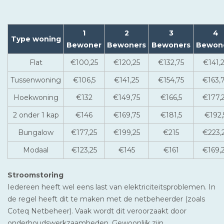
1
2
3
4
Type woning
Bewoner
Bewoners
Bewoners
Bewon
Flat
€100,25
€120,25
€132,75
€141,
Tussenwoning
€106,5
€141,25
€154,75
€163,
Hoekwoning
€132
€149,75
€166,5
€177,
2 onder 1 kap
€146
€169,75
€181,5
€192,
Bungalow
€177,25
€199,25
€215
€223,
Modaal
€123,25
€145
€161
€169,
Stroomstoring
Iedereen heeft wel eens last van elektriciteitsproblemen. In
de regel heeft dit te maken met de netbeheerder (zoals
Coteq Netbeheer). Vaak wordt dit veroorzaakt door
onderhoudswerkzaamheden. Gewoonlijk zijn