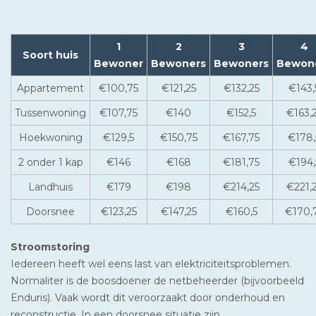
1
2
3
4
Soort huis
Bewoner
Bewoners
Bewoners
Bewon
Appartement
€100,75
€121,25
€132,25
€143,
Tussenwoning
€107,75
€140
€152,5
€163,
Hoekwoning
€129,5
€150,75
€167,75
€178,
2 onder 1 kap
€146
€168
€181,75
€194,
Landhuis
€179
€198
€214,25
€221,
Doorsnee
€123,25
€147,25
€160,5
€170,
Stroomstoring
Iedereen heeft wel eens last van elektriciteitsproblemen.
Normaliter is de boosdoener de netbeheerder (bijvoorbeeld
Enduris). Vaak wordt dit veroorzaakt door onderhoud en
reconstructie. In een doorsnee situatie zijn