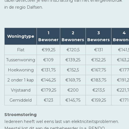
tabel detecteer je een inschatting van het energieverbruik
in de regio Dalfsen.
1
2
3
4
Woningtype
Bewoner
Bewoners
Bewoners
Bewon
Flat
€99,25
€120,5
€131
€141,
Tussenwoning
€109
€139,25
€152,25
€163,
Hoekwoning
€131,75
€152,5
€167,75
€17
2 onder 1 kap
€146,25
€169,75
€183,75
€191,
Vrijstaand
€179,25
€200
€213,5
€221,
Gemiddeld
€123
€145,75
€159,25
€171
Stroomstoring
Iedereen heeft wel eens last van elektriciteitsproblemen.
Meestal ligt dit aan de netbeheerder (o.a. RENDO