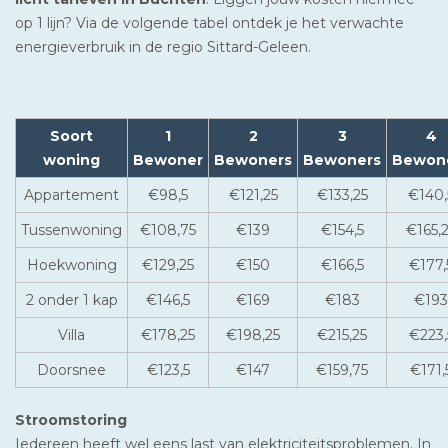
op 1 lijn? Via de volgende tabel ontdek je het verwachte
energieverbruik in de regio Sittard-Geleen.
Soort
1
2
3
4
woning
Bewoner
Bewoners
Bewoners
Bewon
Appartement
€98,5
€121,25
€133,25
€140,
Tussenwoning
€108,75
€139
€154,5
€165,
Hoekwoning
€129,25
€150
€166,5
€177,
2 onder 1 kap
€146,5
€169
€183
€193
Villa
€178,25
€198,25
€215,25
€223,
Doorsnee
€123,5
€147
€159,75
€171,
Stroomstoring
Iedereen heeft wel eens last van elektriciteitsproblemen. In